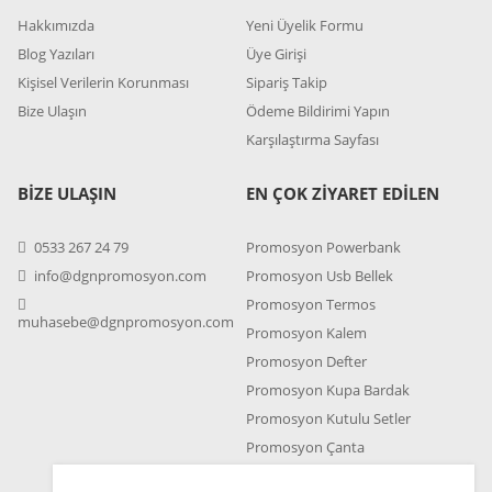
Hakkımızda
Yeni Üyelik Formu
Blog Yazıları
Üye Girişi
Kişisel Verilerin Korunması
Sipariş Takip
Bize Ulaşın
Ödeme Bildirimi Yapın
Karşılaştırma Sayfası
BİZE ULAŞIN
EN ÇOK ZİYARET EDİLEN
0533 267 24 79
Promosyon Powerbank
info@dgnpromosyon.com
Promosyon Usb Bellek
Promosyon Termos
muhasebe@dgnpromosyon.com
Promosyon Kalem
Promosyon Defter
Promosyon Kupa Bardak
Promosyon Kutulu Setler
Promosyon Çanta
Promosyon Çakmak