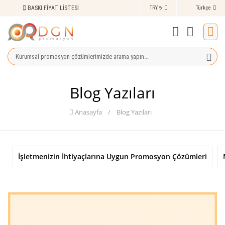
BASKI FİYAT LİSTESİ
info@dgnpromosyon.com
TRY ₺
Türkçe
İleti
Blog Yazıları
Anasayfa
/
Blog Yazıları
İşletmenizin İhtiyaçlarına Uygun Promosyon Çözümleri