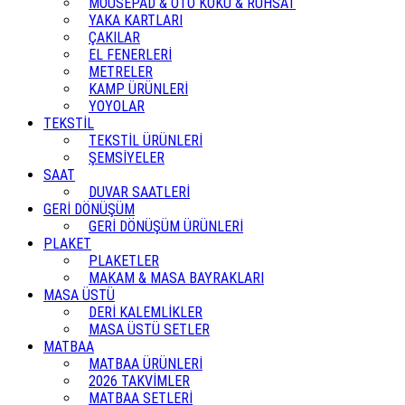
MOUSEPAD & OTO KOKU & RUHSAT
YAKA KARTLARI
ÇAKILAR
EL FENERLERİ
METRELER
KAMP ÜRÜNLERİ
YOYOLAR
TEKSTİL
TEKSTİL ÜRÜNLERİ
ŞEMSİYELER
SAAT
DUVAR SAATLERİ
GERİ DÖNÜŞÜM
GERİ DÖNÜŞÜM ÜRÜNLERİ
PLAKET
PLAKETLER
MAKAM & MASA BAYRAKLARI
MASA ÜSTÜ
DERİ KALEMLİKLER
MASA ÜSTÜ SETLER
MATBAA
MATBAA ÜRÜNLERİ
2026 TAKVİMLER
MATBAA SETLERİ