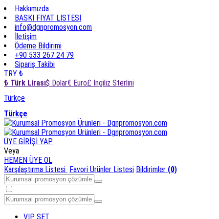
Hakkımızda
BASKI FİYAT LİSTESİ
info@dgnpromosyon.com
İletişim
Ödeme Bildirimi
+90 533 267 24 79
Sipariş Takibi
TRY ₺
₺ Türk Lirası
$ Dolar
€ Euro
£ İngiliz Sterlini
Türkçe
Türkçe
ÜYE GİRİŞİ YAP
Veya
HEMEN ÜYE OL
Karşılaştırma Listesi
Favori Ürünler Listesi
Bildirimler
(0)
VIP SET