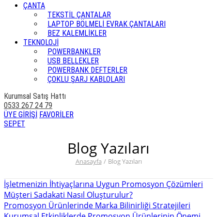
ÇANTA
TEKSTİL ÇANTALAR
LAPTOP BÖLMELİ EVRAK ÇANTALARI
BEZ KALEMLİKLER
TEKNOLOJİ
POWERBANKLER
USB BELLEKLER
POWERBANK DEFTERLER
ÇOKLU ŞARJ KABLOLARI
Kurumsal Satış Hattı
0533 267 24 79
ÜYE GİRİŞİ
FAVORİLER
SEPET
Blog Yazıları
Anasayfa
/
Blog Yazıları
İşletmenizin İhtiyaçlarına Uygun Promosyon Çözümleri
Müşteri Sadakati Nasıl Oluşturulur?
Promosyon Ürünlerinde Marka Bilinirliği Stratejileri
Kurumsal Etkinliklerde Promosyon Ürünlerinin Önemi