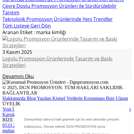
Çevre Dostu Promosyon Ürünleri ile Sürdürülebilir
Tanıtım
Teknolojik Promosyon Ürünlerinde Yeni Trendler
Tüm Listeye Geri Dön
Aranan Etiket : marka kimliği
3 Kasım 2025
Logolu Promosyon Ürünlerinde Tasarım ve Baskı
Stratejileri
Devamını Oku
© 2025, DGN PROMOSYON. TÜM HAKLARI SAKLIDIR.
BAĞLANTILAR
Hakkımızda
Blog Yazıları
Kişisel Verilerin Korunması
Bize Ulaşın
ÜYELİK
Yeni Üyelik Formu
Üye Girişi
Sipariş Takip
Ödeme Bildirimi Yapın
Karşılaştırma Sayfası
BİZE ULAŞIN
Deneyiminizi daha iyi hale getirmek için bu web sitesinde çerezleri
0533 267 24 79
info@dgnpromosyon.com
kullanıyoruz. Devam ederek DGN PROMOSYON çerez
muhasebe@dgnpromosyon.com