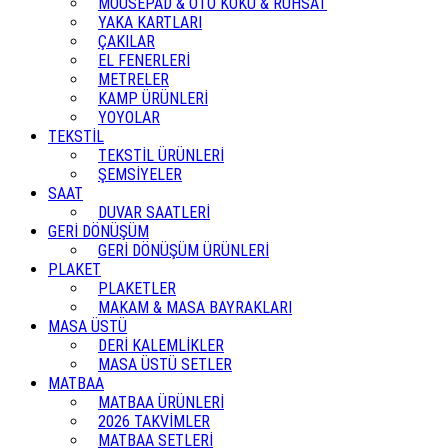
MOUSEPAD & OTO KOKU & RUHSAT
YAKA KARTLARI
ÇAKILAR
EL FENERLERİ
METRELER
KAMP ÜRÜNLERİ
YOYOLAR
TEKSTİL
TEKSTİL ÜRÜNLERİ
ŞEMSİYELER
SAAT
DUVAR SAATLERİ
GERİ DÖNÜŞÜM
GERİ DÖNÜŞÜM ÜRÜNLERİ
PLAKET
PLAKETLER
MAKAM & MASA BAYRAKLARI
MASA ÜSTÜ
DERİ KALEMLİKLER
MASA ÜSTÜ SETLER
MATBAA
MATBAA ÜRÜNLERİ
2026 TAKVİMLER
MATBAA SETLERİ