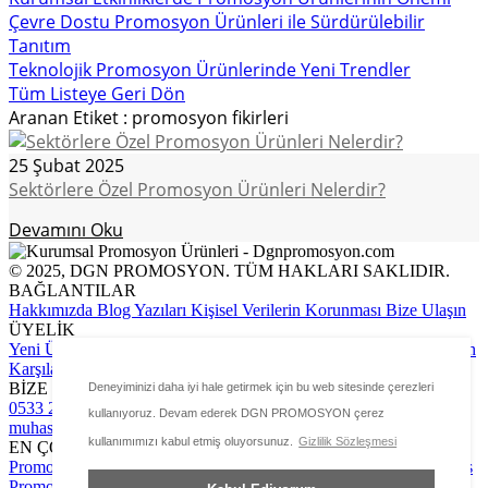
Çevre Dostu Promosyon Ürünleri ile Sürdürülebilir
Tanıtım
Teknolojik Promosyon Ürünlerinde Yeni Trendler
Tüm Listeye Geri Dön
Aranan Etiket : promosyon fikirleri
25 Şubat 2025
Sektörlere Özel Promosyon Ürünleri Nelerdir?
Devamını Oku
© 2025, DGN PROMOSYON. TÜM HAKLARI SAKLIDIR.
BAĞLANTILAR
Hakkımızda
Blog Yazıları
Kişisel Verilerin Korunması
Bize Ulaşın
ÜYELİK
Yeni Üyelik Formu
Üye Girişi
Sipariş Takip
Ödeme Bildirimi Yapın
Karşılaştırma Sayfası
BİZE ULAŞIN
Deneyiminizi daha iyi hale getirmek için bu web sitesinde çerezleri
0533 267 24 79
info@dgnpromosyon.com
kullanıyoruz. Devam ederek DGN PROMOSYON çerez
muhasebe@dgnpromosyon.com
kullanımımızı kabul etmiş oluyorsunuz.
Gizlilik Sözleşmesi
EN ÇOK ZİYARET EDİLEN
Promosyon Powerbank
Promosyon Usb Bellek
Promosyon Termos
Promosyon Kalem
Promosyon Defter
Promosyon Kupa Bardak