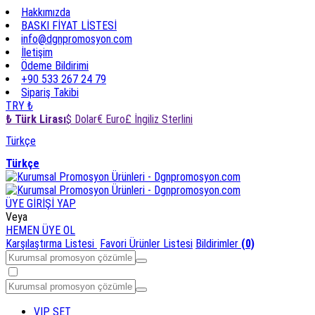
Hakkımızda
BASKI FİYAT LİSTESİ
info@dgnpromosyon.com
İletişim
Ödeme Bildirimi
+90 533 267 24 79
Sipariş Takibi
TRY ₺
₺ Türk Lirası
$ Dolar
€ Euro
£ İngiliz Sterlini
Türkçe
Türkçe
ÜYE GİRİŞİ YAP
Veya
HEMEN ÜYE OL
Karşılaştırma Listesi
Favori Ürünler Listesi
Bildirimler
(0)
VIP SET