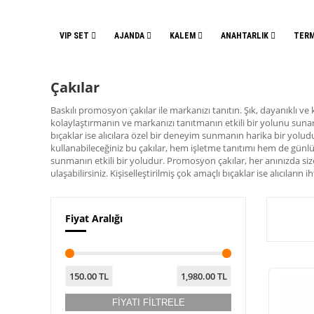
VIP SET
AJANDA
KALEM
ANAHTARLIK
TER
Çakılar
Baskılı promosyon çakılar ile markanızı tanıtın. Şık, dayanıklı ve k
kolaylaştırmanın ve markanızı tanıtmanın etkili bir yolunu sunar. L
bıçaklar ise alıcılara özel bir deneyim sunmanın harika bir yoludu
kullanabileceğiniz bu çakılar, hem işletme tanıtımı hem de günlük 
sunmanın etkili bir yoludur. Promosyon çakılar, her anınızda size 
ulaşabilirsiniz. Kişiselleştirilmiş çok amaçlı bıçaklar ise alıcıları
Fiyat Aralığı
150.00
TL
1,980.00
TL
FİYATI FİLTRELE