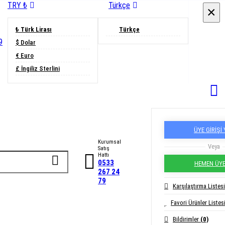
TRY ₺
Türkçe
×
×
₺ Türk Lirası
Türkçe
9
$ Dolar
€ Euro
£ İngiliz Sterlini
ÜYE GİRİŞİ
Kurumsal
Veya
Satış
Hattı
0533
HEMEN ÜYE
267 24
79
Karşılaştırma Listes
Favori Ürünler Listes
Bildirimler
(0)