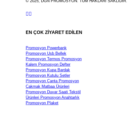
© 2025, DGN PROMOSYON. TÜM HAKLARI SAKLIDIR.
EN ÇOK ZİYARET EDİLEN
Promosyon Powerbank
Promosyon Usb Bellek
Promosyon Termos
Promosyon
Kalem
Promosyon Defter
Promosyon Kupa Bardak
Promosyon Kutulu Setler
Promosyon Çanta
Promosyon
Çakmak
Matbaa Ürünleri
Promosyon Duvar Saati
Tekstil
Ürünleri
Promosyon Anahtarlık
Promosyon Plaket