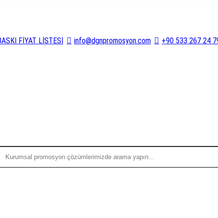
BASKI FİYAT LİSTESİ
info@dgnpromosyon.com
+90 533 267 24 7