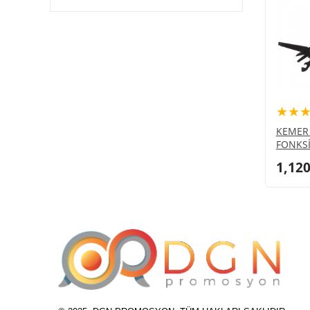
★★
KEMER 
FONKSİ
1,120