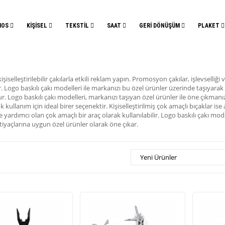
MOS
KİŞİSEL
TEKSTİL
SAAT
GERİ DÖNÜŞÜM
PLAKET
işiselleştirilebilir çakılarla etkili reklam yapın. Promosyon çakılar, işlevselliğ
ogo baskılı çakı modelleri ile markanızı bu özel ürünler üzerinde taşıyarak etki
r. Logo baskılı çakı modelleri, markanızı taşıyan özel ürünler ile öne çıkmanı
kullanım için ideal birer seçenektir. Kişiselleştirilmiş çok amaçlı bıçaklar is
yardımcı olan çok amaçlı bir araç olarak kullanılabilir. Logo baskılı çakı model
n ihtiyaçlarına uygun özel ürünler olarak öne çıkar.
Yeni Ürünler