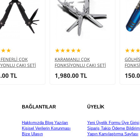
★★★
★★★★★
★★
FENERLİ ÇOK
KARAMANLI ÇOK
GÖLHİS
YONLU ÇAKI SETİ
FONKSİYONLU ÇAKI SETİ
FONKSİ
.00
TL
1,980.00
TL
150.
BAĞLANTILAR
ÜYELİK
Hakkımızda
Blog Yazıları
Yeni Üyelik Formu
Üye Girişi
Kişisel Verilerin Korunması
Sipariş Takip
Ödeme Bildirim
Bize Ulaşın
Yapın
Karşılaştırma Sayfası