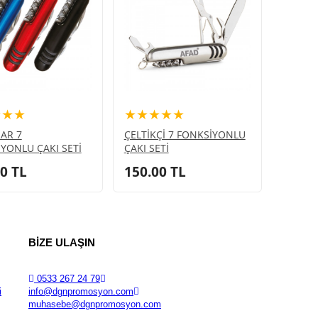
★★★
★★★★★
AR 7
ÇELTİKÇİ 7 FONKSİYONLU
YONLU ÇAKI SETİ
ÇAKI SETİ
00
TL
150.00
TL
BİZE ULAŞIN
0533 267 24 79
i
info@dgnpromosyon.com
muhasebe@dgnpromosyon.com