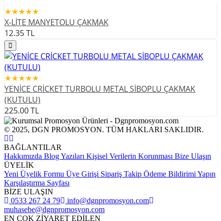
★★★★★
X-LİTE MANYETOLU ÇAKMAK
12.35
TL
★★★★★
YENİCE CRİCKET TURBOLU METAL SİBOPLU ÇAKMAK
(KUTULU)
225.00
TL
© 2025, DGN PROMOSYON. TÜM HAKLARI SAKLIDIR.
BAĞLANTILAR
Hakkımızda
Blog Yazıları
Kişisel Verilerin Korunması
Bize Ulaşın
ÜYELİK
Yeni Üyelik Formu
Üye Girişi
Sipariş Takip
Ödeme Bildirimi Yapın
Karşılaştırma Sayfası
BİZE ULAŞIN
0533 267 24 79
info@dgnpromosyon.com
muhasebe@dgnpromosyon.com
EN ÇOK ZİYARET EDİLEN