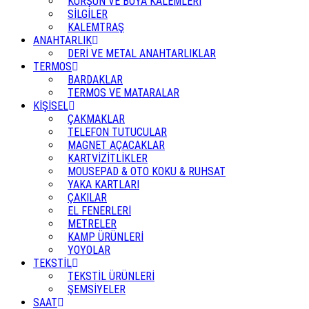
KURŞUN VE BOYA KALEMLERİ
SİLGİLER
KALEMTRAŞ
ANAHTARLIK
DERİ VE METAL ANAHTARLIKLAR
TERMOS
BARDAKLAR
TERMOS VE MATARALAR
KİŞİSEL
ÇAKMAKLAR
TELEFON TUTUCULAR
MAGNET AÇACAKLAR
KARTVİZİTLİKLER
MOUSEPAD & OTO KOKU & RUHSAT
YAKA KARTLARI
ÇAKILAR
EL FENERLERİ
METRELER
KAMP ÜRÜNLERİ
YOYOLAR
TEKSTİL
TEKSTİL ÜRÜNLERİ
ŞEMSİYELER
SAAT