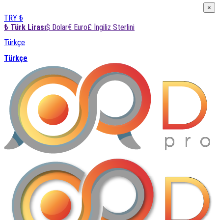
×
×
TRY ₺
₺ Türk Lirası
$ Dolar
€ Euro
£ İngiliz Sterlini
Türkçe
Türkçe