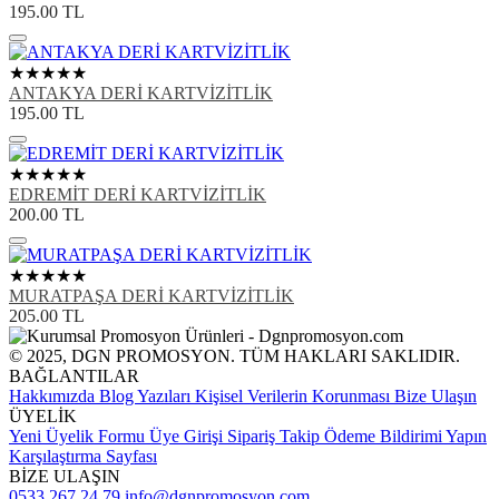
195.00
TL
★★★★★
ANTAKYA DERİ KARTVİZİTLİK
195.00
TL
★★★★★
EDREMİT DERİ KARTVİZİTLİK
200.00
TL
★★★★★
MURATPAŞA DERİ KARTVİZİTLİK
205.00
TL
© 2025, DGN PROMOSYON. TÜM HAKLARI SAKLIDIR.
BAĞLANTILAR
Hakkımızda
Blog Yazıları
Kişisel Verilerin Korunması
Bize Ulaşın
ÜYELİK
Yeni Üyelik Formu
Üye Girişi
Sipariş Takip
Ödeme Bildirimi Yapın
Karşılaştırma Sayfası
BİZE ULAŞIN
0533 267 24 79
info@dgnpromosyon.com