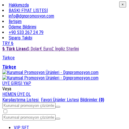
Hakkımızda
×
×
BASKI FİYAT LİSTESİ
info@dgnpromosyon.com
İletişim
Ödeme Bildirimi
+90 533 267 24 79
Sipariş Takibi
TRY ₺
₺ Türk Lirası
$ Dolar
€ Euro
£ İngiliz Sterlini
Türkçe
Türkçe
ÜYE GİRİŞİ YAP
Veya
HEMEN ÜYE OL
Karşılaştırma Listesi
Favori Ürünler Listesi
Bildirimler
(0)
VIP SET