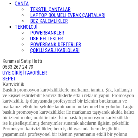
ÇANTA
TEKSTİL ÇANTALAR
LAPTOP BÖLMELİ EVRAK ÇANTALARI
BEZ KALEMLİKLER
TEKNOLOJİ
POWERBANKLER
USB BELLEKLER
POWERBANK DEFTERLER
ÇOKLU ŞARJ KABLOLARI
Kurumsal Satış Hattı
0533 267 24 79
ÜYE GİRİŞİ
FAVORİLER
SEPET
Kartvizitlik
Baskılı promosyon kartvizitliklerle markanızı tanıtın. Şık, kullanışlı
ve kişiselleştirilebilir kartvizitliklerle etkili reklam yapın. Promosyon
kartvizitlik, iş dünyasında profesyonel bir izlenim bırakmanın ve
markanızı etkili bir şekilde tanıtmanın mükemmel bir yoludur. Logo
baskılı promosyon kartvizitlikler ile markanızı taşıyarak akılda kalıcı
bir izlenim oluşturabilirsiniz. İsim baskılı promosyon kartvizitlikler
ise kişiselleştirilmiş deneyimler sunarak alıcıların ilgisini çekebilir.
Promosyon kartvizitlikler, hem iş dünyasında hem de günlük
yaşamınızda profesyonel bir izlenim yaratmanın etkili bir yolunu