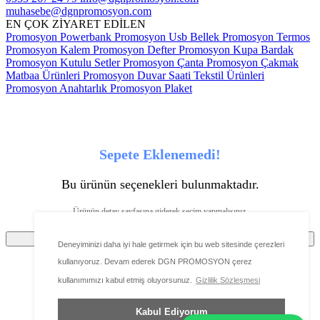
muhasebe@dgnpromosyon.com
EN ÇOK ZİYARET EDİLEN
Promosyon Powerbank
Promosyon Usb Bellek
Promosyon Termos
Promosyon Kalem
Promosyon Defter
Promosyon Kupa Bardak
Promosyon Kutulu Setler
Promosyon Çanta
Promosyon Çakmak
Matbaa Ürünleri
Promosyon Duvar Saati
Tekstil Ürünleri
Promosyon Anahtarlık
Promosyon Plaket
Sepete Eklenemedi!
Bu ürünün seçenekleri bulunmaktadır.
Ürünün detay sayfasına giderek seçim yapmalısınız.
Tamam
Deneyiminizi daha iyi hale getirmek için bu web sitesinde çerezleri
kullanıyoruz. Devam ederek DGN PROMOSYON çerez
kullanımımızı kabul etmiş oluyorsunuz.
Gizlilik Sözleşmesi
Ürünü favorilere ekleyebilmeniz için üye girişi
Kabul Ediyorum
yapmanız gerekmektedir.