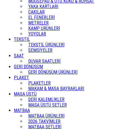
MOUSEPAD & OTO KOKU & RUHSAT
YAKA KARTLARI
ÇAKILAR
EL FENERLERİ
METRELER
KAMP ÜRÜNLERİ
YOYOLAR
TEKSTİL
TEKSTİL ÜRÜNLERİ
ŞEMSİYELER
SAAT
DUVAR SAATLERİ
GERİ DÖNÜŞÜM
GERİ DÖNÜŞÜM ÜRÜNLERİ
PLAKET
PLAKETLER
MAKAM & MASA BAYRAKLARI
MASA ÜSTÜ
DERİ KALEMLİKLER
MASA ÜSTÜ SETLER
MATBAA
MATBAA ÜRÜNLERİ
2026 TAKVİMLER
MATBAA SETLERİ