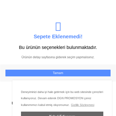
Sepete Eklenemedi!
Bu ürünün seçenekleri bulunmaktadır.
Ürünün detay sayfasına giderek seçim yapmalısınız.
Tamam
Deneyiminizi daha iyi hale getirmek için bu web sitesinde çerezleri
kullanıyoruz. Devam ederek DGN PROMOSYON çerez
Ürünü favorilere ekleyebilmeniz için üye girişi
kullanımımızı kabul etmiş oluyorsunuz.
Gizlilik Sözleşmesi
yapmanız gerekmektedir.