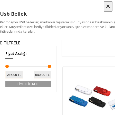
×
×
Usb Bellek
Promosyon USB bellekler, markanızı taşıyarak iş dünyasında iz bırakmanın şık b
ekler. Müşterilere özel hediye fikirleri arıyorsanız, işte size modern ve kul
ihtiyaçlarını da karşılar.
FİLTRELE
Fiyat Aralığı
216.00
TL
640.00
TL
FİYATI FİLTRELE