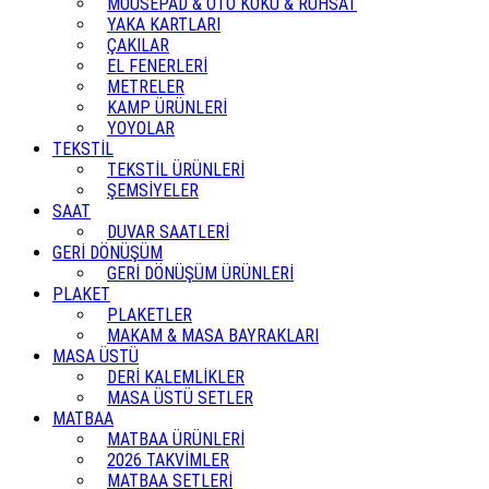
MOUSEPAD & OTO KOKU & RUHSAT
YAKA KARTLARI
ÇAKILAR
EL FENERLERİ
METRELER
KAMP ÜRÜNLERİ
YOYOLAR
TEKSTİL
TEKSTİL ÜRÜNLERİ
ŞEMSİYELER
SAAT
DUVAR SAATLERİ
GERİ DÖNÜŞÜM
GERİ DÖNÜŞÜM ÜRÜNLERİ
PLAKET
PLAKETLER
MAKAM & MASA BAYRAKLARI
MASA ÜSTÜ
DERİ KALEMLİKLER
MASA ÜSTÜ SETLER
MATBAA
MATBAA ÜRÜNLERİ
2026 TAKVİMLER
MATBAA SETLERİ