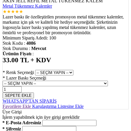
AKIN JELL REFİL METAL TÜKENMEZ KALEM
Metal Tükenmez Kalemler
★
★
★
★
★
Lazer baskı ile özelleştirilen promosyon metal tükenmez kalemler,
markanız için şık ve kaliteli bir hediye seçeneğidir. Şirketinizin
logosuyla lazer baskı yapılmış metal tükenmez kalemler, uzun
ömürlü ve profesyonel bir promosyon ürünüdür.
Minimum Sipariş Adedi: 100
Stok Kodu :
4086
Stok Durumu :
Mevcut
Ürünün Fiyatı
:
33.00
TL + KDV
* Renk Seçeneği
* Lazer Baskı Seçeneği
SEPETE EKLE
WHATSAPP'TAN SİPARİŞ
Favorilere Ekle
Karşılaştırma Listesine Ekle
Üye Girişi
İşlem yapabilmek için üye girişi gereklidir
* E-Posta Adresiniz
* Şifreniz