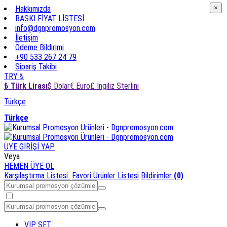
×
Hakkımızda
×
BASKI FİYAT LİSTESİ
info@dgnpromosyon.com
İletişim
Ödeme Bildirimi
+90 533 267 24 79
Sipariş Takibi
TRY ₺
₺ Türk Lirası
$ Dolar
€ Euro
£ İngiliz Sterlini
Türkçe
Türkçe
ÜYE GİRİŞİ YAP
Veya
HEMEN ÜYE OL
Karşılaştırma Listesi
Favori Ürünler Listesi
Bildirimler
(0)
VIP SET