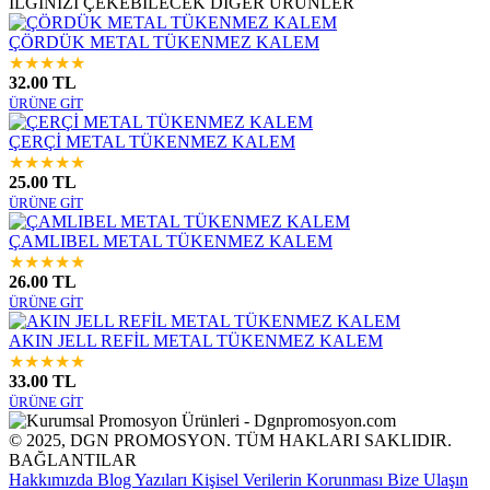
İLGİNİZİ ÇEKEBİLECEK DİĞER ÜRÜNLER
ÇÖRDÜK METAL TÜKENMEZ KALEM
★
★
★
★
★
32.00 TL
ÜRÜNE GİT
ÇERÇİ METAL TÜKENMEZ KALEM
★
★
★
★
★
25.00 TL
ÜRÜNE GİT
ÇAMLIBEL METAL TÜKENMEZ KALEM
★
★
★
★
★
26.00 TL
ÜRÜNE GİT
AKIN JELL REFİL METAL TÜKENMEZ KALEM
★
★
★
★
★
33.00 TL
ÜRÜNE GİT
© 2025, DGN PROMOSYON. TÜM HAKLARI SAKLIDIR.
BAĞLANTILAR
Hakkımızda
Blog Yazıları
Kişisel Verilerin Korunması
Bize Ulaşın