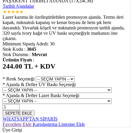
PAŞAKENT TARİHLİ AJANDA (17X24CM)
Tarihli Ajandalar
★
★
★
★
★
Lazer kazıma ile özelleştirilebilen promosyon ajanda. Termo deri
kapak, mıknatıslı kapanış ve kenar boyası ile hem şık hem
dayanıklı. Yuvarlak köşeli ve mıknatıslı promosyon tarihli ajanda,
320 sayfa ivory kağıt ve UV baskı seçeneğiyle markanızı öne
çıkarın.
Minimum Sipariş Adedi: 30
Stok Kodu :
3045
Stok Durumu :
Mevcut
Ürünün Fiyatı
:
244.00
TL + KDV
* Renk Seçeneği
* Ajanda & Defter UV Baskı Seçeneği
* Ajanda & Defter Lazer Baskı Seçeneği
SEPETE EKLE
WHATSAPP'TAN SİPARİŞ
Favorilere Ekle
Karşılaştırma Listesine Ekle
Üye Girişi