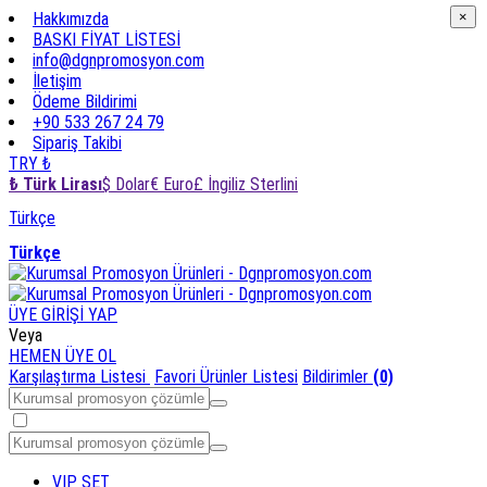
×
Hakkımızda
×
BASKI FİYAT LİSTESİ
info@dgnpromosyon.com
İletişim
Ödeme Bildirimi
+90 533 267 24 79
Sipariş Takibi
TRY ₺
₺ Türk Lirası
$ Dolar
€ Euro
£ İngiliz Sterlini
Türkçe
Türkçe
ÜYE GİRİŞİ YAP
Veya
HEMEN ÜYE OL
Karşılaştırma Listesi
Favori Ürünler Listesi
Bildirimler
(0)
VIP SET