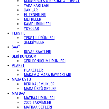
MOUSEPAD & OTO KOKU & RUHSAT
YAKA KARTLARI
ÇAKILAR
EL FENERLERİ
METRELER
KAMP ÜRÜNLERİ
YOYOLAR
TEKSTİL
TEKSTİL ÜRÜNLERİ
ŞEMSİYELER
SAAT
DUVAR SAATLERİ
GERİ DÖNÜŞÜM
GERİ DÖNÜŞÜM ÜRÜNLERİ
PLAKET
PLAKETLER
MAKAM & MASA BAYRAKLARI
MASA ÜSTÜ
DERİ KALEMLİKLER
MASA ÜSTÜ SETLER
MATBAA
MATBAA ÜRÜNLERİ
2026 TAKVİMLER
MATBAA SETLERİ